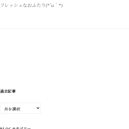
フレッシュなおふたり(*´ω｀*)
ビ
ゲ
ー
シ
ョ
ン
過去記事
過
去
記
事
BLOGカテゴリー