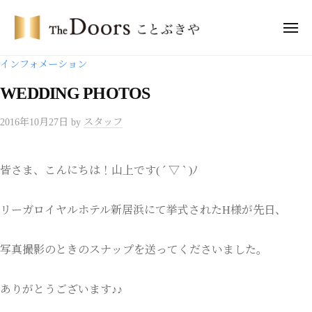
コ
・
ン
メ
ド
ニ
テ
ア
ュ
ザ
ー
インフォメーション
ー
ン
・
ズ
ツ
WEDDING PHOTOS
ド
こ
へ
ア
と
2016年10月27日
by
スタッフ
ス
ー
ぶ
キ
き
ズ
ッ
や
こ
皆さま、こんにちは！山上です( ´ ▽ ` )ﾉ
プ
と
ぶ
リーガロイヤルホテル新居浜にて挙式されたH様が先日、
き
や
写真撮影のときのスナップを送ってくださいました。
ありがとうございます♪♪