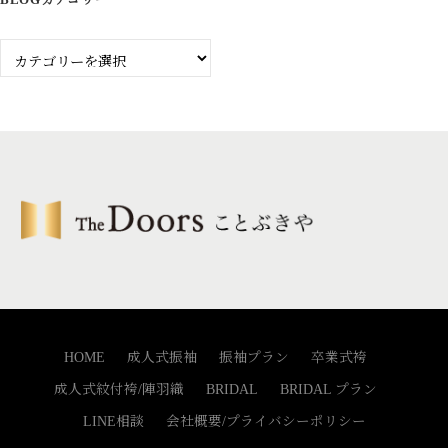
Blog
カ
テ
ゴ
リ
ー
HOME
成人式振袖
振袖プラン
卒業式袴
成人式紋付袴/陣羽織
BRIDAL
BRIDAL プラン
LINE相談
会社概要/プライバシーポリシー