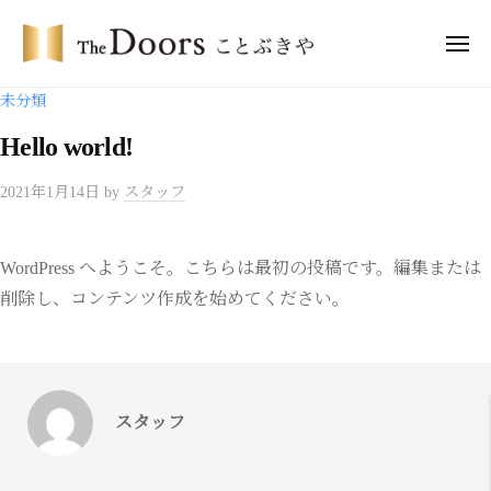
ー
コ
・
ン
メ
ド
ニ
テ
ア
ュ
ザ
ー
未分類
ー
ン
・
ズ
ツ
Hello world!
ド
こ
へ
ア
と
2021年1月14日
by
スタッフ
ス
ー
ぶ
キ
き
ズ
ッ
や
こ
WordPress へようこそ。こちらは最初の投稿です。編集または
プ
と
削除し、コンテンツ作成を始めてください。
ぶ
き
や
スタッフ