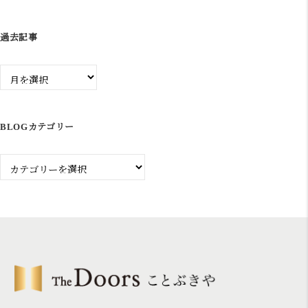
ン
過去記事
過
去
記
事
BLOGカテゴリー
Blog
カ
テ
ゴ
リ
ー