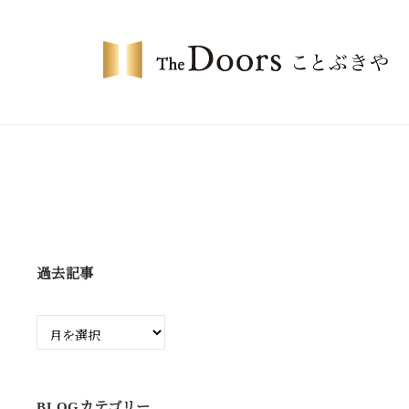
コ
・
ン
ド
テ
ア
ン
ー
ザ
ツ
ズ
・
へ
こ
ド
ス
と
ア
キ
ぶ
ー
ッ
き
プ
や
ズ
過去記事
こ
と
過
ぶ
去
記
き
事
や
BLOGカテゴリー