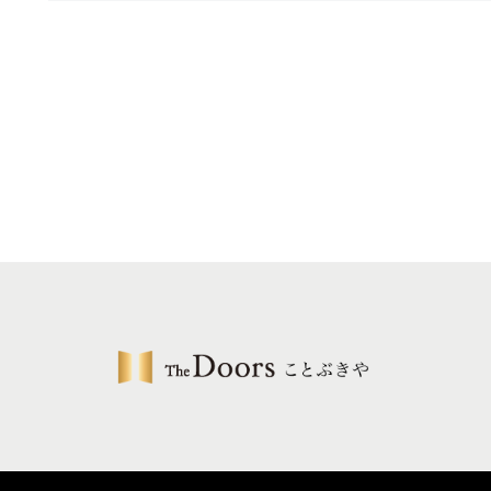
投
稿
ナ
ビ
ゲ
ー
シ
ョ
ン