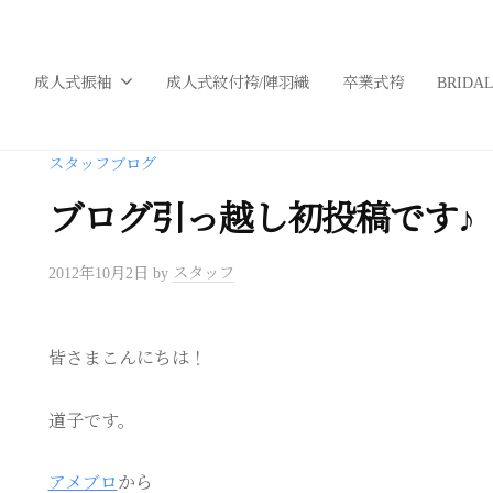
成人式振袖
成人式紋付袴/陣羽織
卒業式袴
BRIDA
スタッフブログ
ブログ引っ越し初投稿です♪
2012年10月2日
by
スタッフ
皆さまこんにちは！
道子です。
アメブロ
から