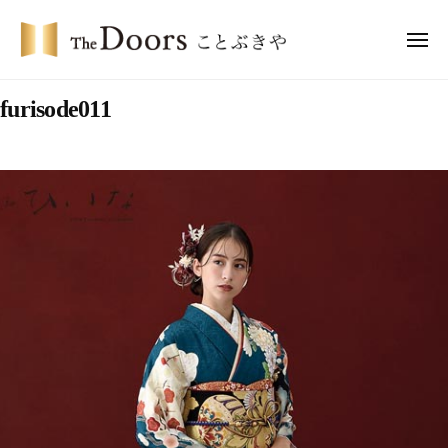
コ
・
ン
メ
ド
ニ
テ
ア
ュ
ザ
ー
ー
ン
furisode011
・
ズ
ツ
ド
こ
へ
ア
と
ス
ー
ぶ
キ
き
ズ
ッ
や
こ
プ
と
ぶ
き
や