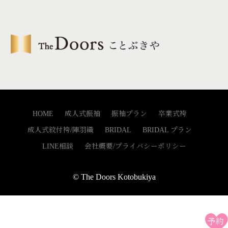
リ
ー
HOME
成人式振袖
振袖プラン
卒業式袴
成人式紋付袴/陣羽織
BRIDAL
BRIDAL プラン
LINE相談
会社概要/プライバシーポリシー
© The Doors Kotobukiya