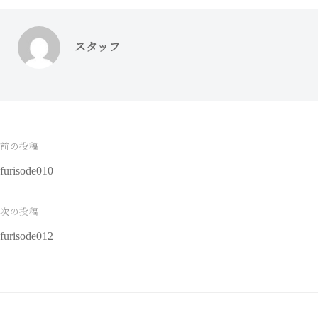
スタッフ
前の投稿
投
furisode010
稿
ナ
次の投稿
furisode012
ビ
ゲ
ー