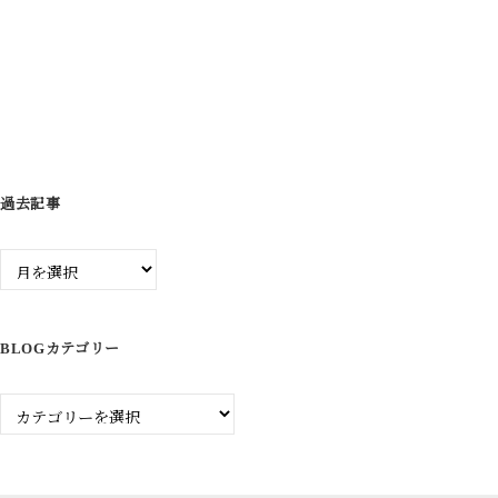
シ
ョ
ン
過去記事
過
去
記
事
BLOGカテゴリー
Blog
カ
テ
ゴ