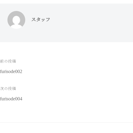
スタッフ
前の投稿
投
furisode002
稿
ナ
次の投稿
furisode004
ビ
ゲ
ー