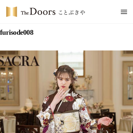
コ
・
ン
メ
ド
ニ
テ
ア
ュ
ザ
ー
ー
ン
furisode008
・
ズ
ツ
ド
こ
へ
ア
と
ス
ー
ぶ
キ
き
ズ
ッ
や
こ
プ
と
ぶ
き
や