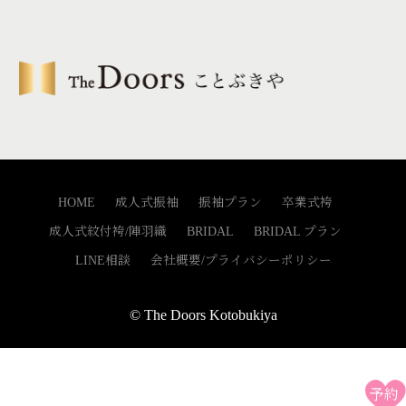
リ
ー
HOME
成人式振袖
振袖プラン
卒業式袴
成人式紋付袴/陣羽織
BRIDAL
BRIDAL プラン
LINE相談
会社概要/プライバシーポリシー
© The Doors Kotobukiya