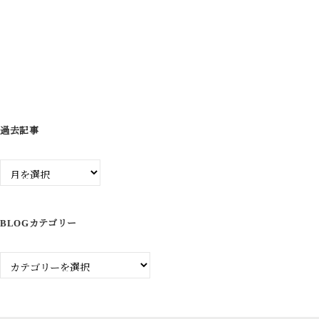
シ
ョ
ン
過去記事
過
去
記
事
BLOGカテゴリー
Blog
カ
テ
ゴ