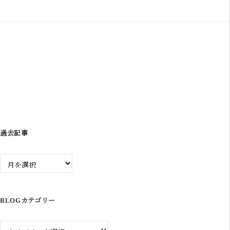
ゲ
ー
シ
ョ
ン
過去記事
過
去
記
事
BLOGカテゴリー
Blog