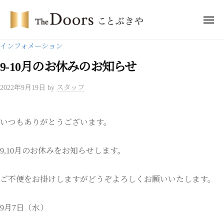
ー
コ
・
ン
メ
ド
ニ
テ
ア
ュ
ザ
ー
インフォメーション
ー
ン
・
ズ
ツ
9-10月のお休みのお知らせ
ド
こ
へ
ア
と
2022年9月19日
by
スタッフ
ス
ー
ぶ
キ
き
ズ
ッ
や
こ
いつもありがとうございます。
プ
と
ぶ
9,10月のお休みをお知らせします。
き
や
ご不便をお掛けしますがどうぞよろしくお願いいたします。
9月7日（水）