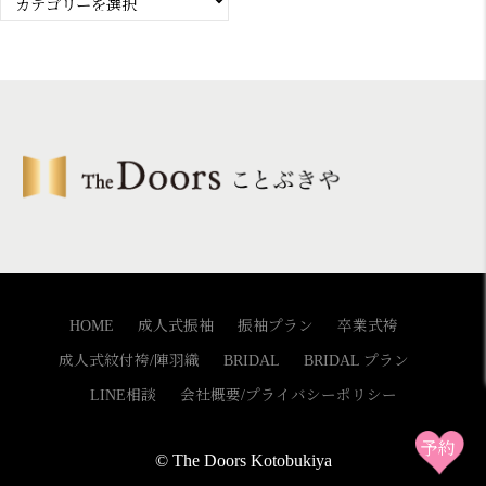
カ
テ
ゴ
リ
ー
HOME
成人式振袖
振袖プラン
卒業式袴
成人式紋付袴/陣羽織
BRIDAL
BRIDAL プラン
LINE相談
会社概要/プライバシーポリシー
© The Doors Kotobukiya