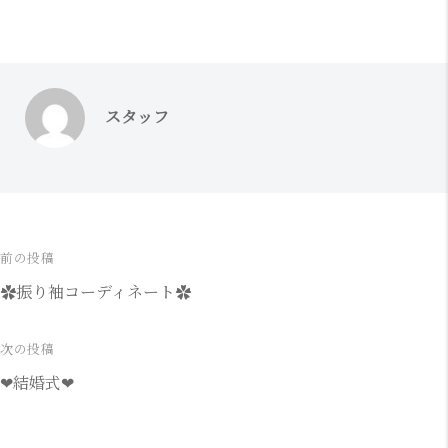
スタッフ
前の投稿
投
✿振り袖コーディネート✿
稿
ナ
次の投稿
❤結婚式❤
ビ