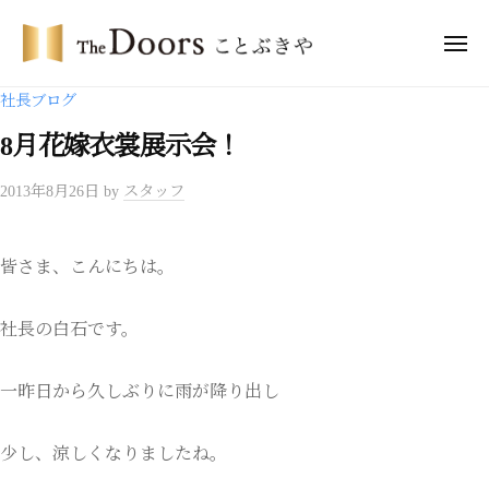
ー
コ
・
ン
メ
ド
ニ
テ
ア
ュ
ザ
ー
社長ブログ
ー
ン
・
ズ
ツ
8月花嫁衣裳展示会！
ド
こ
へ
ア
と
2013年8月26日
by
スタッフ
ス
ー
ぶ
キ
き
ズ
ッ
や
こ
皆さま、こんにちは。
プ
と
ぶ
社長の白石です。
き
や
一昨日から久しぶりに雨が降り出し
少し、涼しくなりましたね。