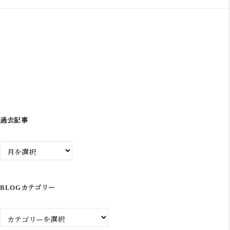
ゲ
ー
シ
ョ
ン
過去記事
過
去
記
事
BLOGカテゴリー
Blog
カ