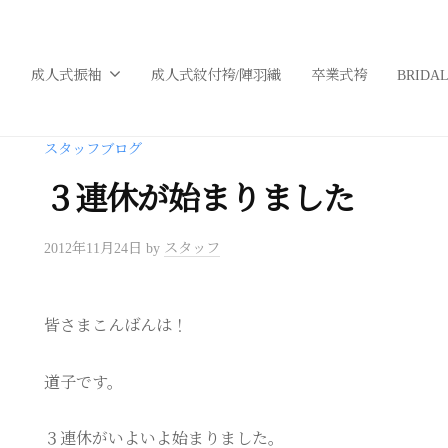
成人式振袖
成人式紋付袴/陣羽織
卒業式袴
BRIDA
スタッフブログ
３連休が始まりました
2012年11月24日
by
スタッフ
皆さまこんばんは！
道子です。
３連休がいよいよ始まりました。