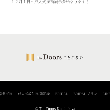
１２月１日～成人式振袖展示会始まります！
稿
ナ
ビ
ゲ
ー
シ
ョ
ン
卒業式袴
成人式紋付袴/陣羽織
BRIDAL
BRIDAL プラン
LIN
© The Doors Kotobukiya