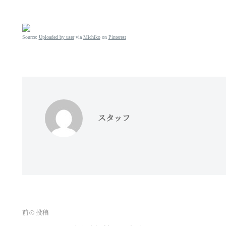
Source:
Uploaded by user
via
Michiko
on
Pinterest
スタッフ
前の投稿
投