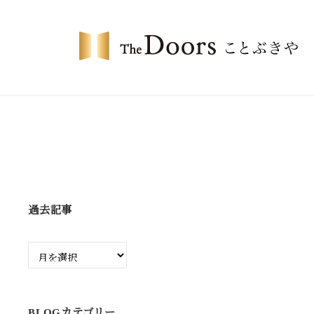
コ
・
ン
ド
テ
ア
ン
ー
ザ
ツ
ズ
・
へ
こ
ド
ス
と
ア
キ
ぶ
ー
ッ
き
プ
や
ズ
過去記事
こ
と
過
ぶ
去
記
き
事
や
BLOGカテゴリー