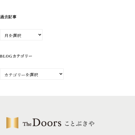
ン
過去記事
過
去
記
事
BLOGカテゴリー
Blog
カ
テ
ゴ
リ
ー