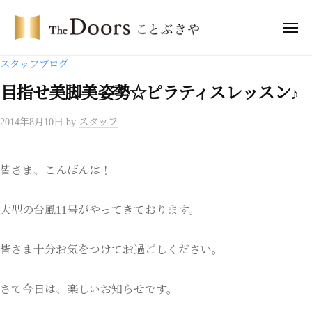
コ
・
ン
メ
ド
ニ
テ
ア
ュ
ザ
ー
スタッフブログ
ー
ン
・
ズ
ツ
目指せ美脚美姿勢☆ピラティスレッスン♪
ド
こ
へ
ア
と
2014年8月10日
by
スタッフ
ス
ー
ぶ
キ
き
ズ
ッ
や
こ
皆さま、こんばんは！
プ
と
ぶ
大型の台風11号がやってきております。
き
や
皆さま十分お気をつけてお過ごしください。
さて今日は、楽しいお知らせです。