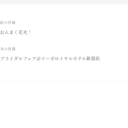
前の投稿
投
おんまく花火！
稿
ナ
次の投稿
ブライダルフェア＠リーガロイヤルホテル新居浜
ビ
ゲ
ー
シ
ョ