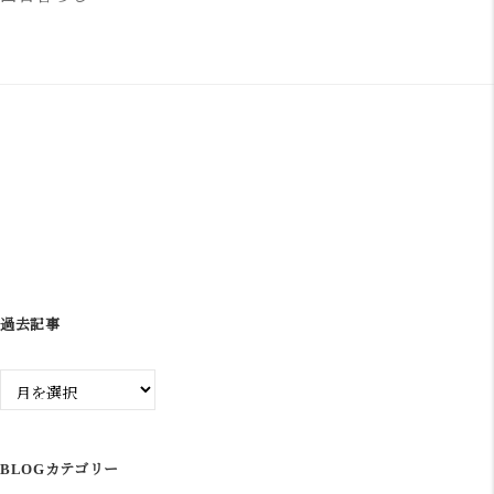
ビ
ゲ
ー
シ
ョ
ン
過去記事
過
去
記
事
BLOGカテゴリー