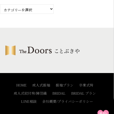
Blog
カ
テ
ゴ
リ
ー
HOME
成人式振袖
振袖プラン
卒業式袴
成人式紋付袴/陣羽織
BRIDAL
BRIDAL プラン
LINE相談
会社概要/プライバシーポリシー