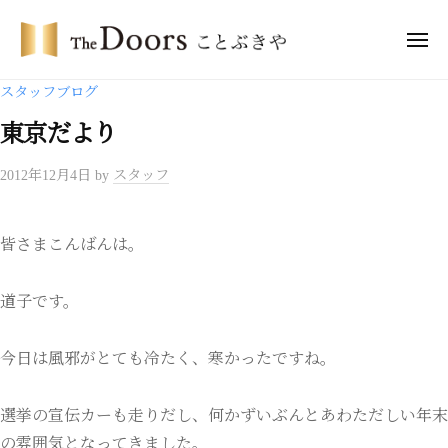
ー
コ
・
ン
メ
ド
ニ
テ
ア
ュ
ザ
ー
スタッフブログ
ー
ン
・
ズ
ツ
東京だより
ド
こ
へ
ア
と
2012年12月4日
by
スタッフ
ス
ー
ぶ
キ
き
ズ
ッ
や
こ
皆さまこんばんは。
プ
と
ぶ
道子です。
き
や
今日は風邪がとても冷たく、寒かったですね。
選挙の宣伝カーも走りだし、何かずいぶんとあわただしい年末
の雰囲気となってきました。