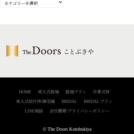
カ
テ
ゴ
リ
ー
HOME
成人式振袖
振袖プラン
卒業式袴
成人式紋付袴/陣羽織
BRIDAL
BRIDAL プラン
LINE相談
会社概要/プライバシーポリシー
© The Doors Kotobukiya