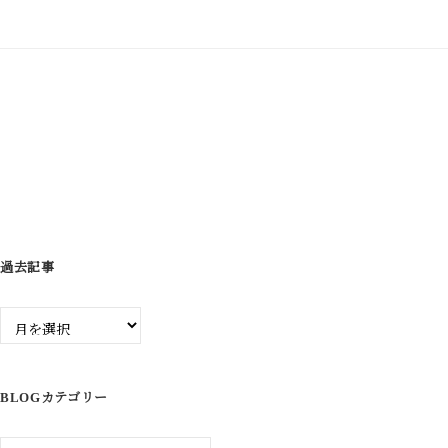
ゲ
ー
シ
ョ
ン
過去記事
過
去
記
事
BLOGカテゴリー
Blog