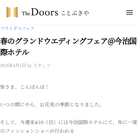
コ
・
ン
メ
ド
ニ
テ
ア
ュ
ザ
ー
ブライダルフェア
ー
ン
・
ズ
ツ
春のグランドウエディングフェア＠今治国
ド
こ
へ
ア
際ホテル
と
ス
ー
ぶ
キ
2016年4月5日
by
スタッフ
き
ズ
ッ
や
こ
プ
と
皆さま、こんばんは！
ぶ
き
いつの間にやら、お花見の季節となりました。
や
そして、今週末4/10（日）には今治国際ホテルにて、年に一度
のファッションショーが行われる