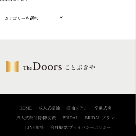
Blog
カ
テ
ゴ
リ
ー
HOME
成人式振袖
振袖プラン
卒業式袴
成人式紋付袴/陣羽織
BRIDAL
BRIDAL プラン
LINE相談
会社概要/プライバシーポリシー