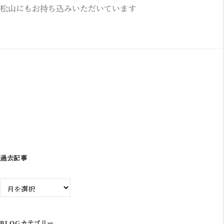
松山にもお持ち込みいただいています
ビ
ゲ
ー
シ
ョ
ン
過去記事
過
去
記
事
BLOGカテゴリー