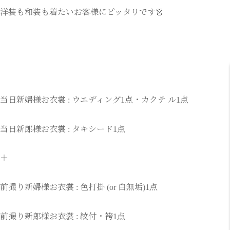
洋装も和装も着たいお客様にピッタリです👗
当日新婦様お衣裳 : ウエディング1点・カクテ ル1点
当日新郎様お衣裳 : タキシード1点
＋
前撮り新婦様お衣裳 : 色打掛 (or 白無垢)1点
前撮り新郎様お衣裳 : 紋付・袴1点