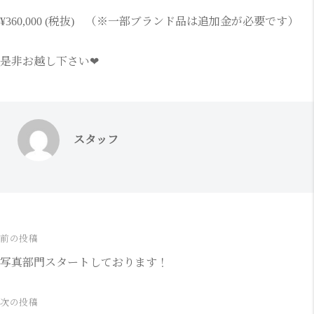
¥360,000 (税抜) （※一部ブランド品は追加金が必要です）
是非お越し下さい❤
スタッフ
前の投稿
投
写真部門スタートしております！
稿
ナ
次の投稿