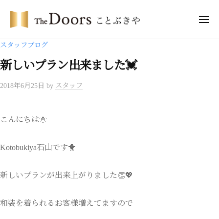
ー
コ
・
ン
メ
ド
ニ
テ
ア
ュ
ザ
ー
スタッフブログ
ー
ン
・
ズ
ツ
新しいプラン出来ました💓
ド
こ
へ
ア
と
2018年6月25日
by
スタッフ
ス
ー
ぶ
キ
き
ズ
ッ
や
こ
こんにちは🌞
プ
と
ぶ
Kotobukiya石山です🐥
き
や
新しいプランが出来上がりました👏💖
和装を着られるお客様増えてますので