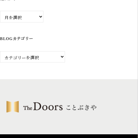
過
去
記
事
BLOGカテゴリー
Blog
カ
テ
ゴ
リ
ー