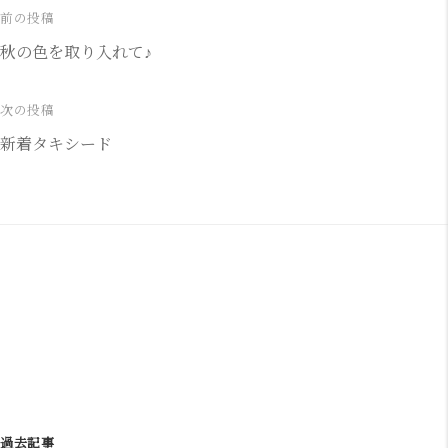
前の投稿
投
秋の色を取り入れて♪
稿
ナ
次の投稿
新着タキシード
ビ
ゲ
ー
シ
ョ
ン
過去記事