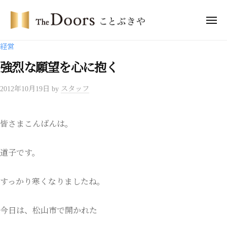
ー
コ
・
ン
メ
ド
ニ
テ
ア
ュ
ザ
ー
経営
ー
ン
・
ズ
ツ
強烈な願望を心に抱く
ド
こ
へ
ア
と
2012年10月19日
by
スタッフ
ス
ー
ぶ
キ
き
ズ
ッ
や
こ
皆さまこんばんは。
プ
と
ぶ
道子です。
き
や
すっかり寒くなりましたね。
今日は、松山市で開かれた