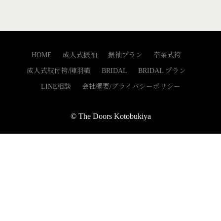
HOME
成人式振袖
振袖プラン
卒業式袴
成人式紋付袴/陣羽織
BRIDAL
BRIDAL プラン
LINE相談
会社概要/プライバシーポリシー
© The Doors Kotobukiya