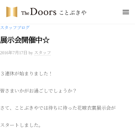
コ
・
ン
メ
ド
ニ
テ
ア
ュ
ザ
ー
スタッフブログ
ー
ン
・
ズ
ツ
展示会開催中☆
ド
こ
へ
ア
と
2016年7月17日
by
スタッフ
ス
ー
ぶ
キ
き
ズ
ッ
や
こ
３連休が始まりました！
プ
と
ぶ
皆さまいかがお過ごしでしょうか？
き
や
さて、ことぶきやでは待ちに待った花嫁衣裳展示会が
スタートしました。