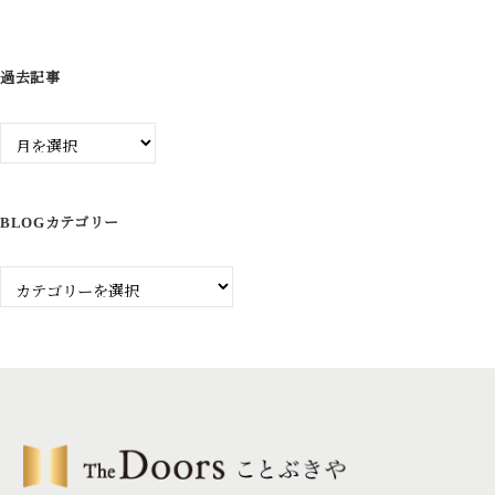
ン
過去記事
過
去
記
事
BLOGカテゴリー
Blog
カ
テ
ゴ
リ
ー