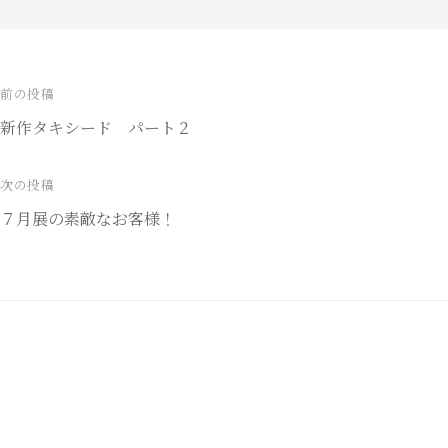
前の投稿
投
新作タキシード パート２
稿
ナ
次の投稿
７月展の素敵なお客様！
ビ
ゲ
ー
シ
ョ