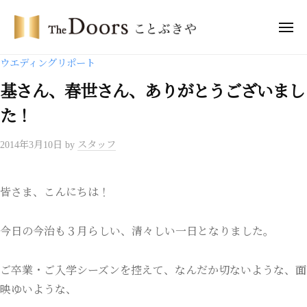
ー
コ
・
ン
メ
ド
ニ
テ
ア
ュ
ザ
ー
ウエディングリポート
ー
ン
・
ズ
ツ
基さん、春世さん、ありがとうございまし
ド
こ
へ
ア
た！
と
ス
ー
ぶ
キ
2014年3月10日
by
スタッフ
き
ズ
ッ
や
こ
プ
と
皆さま、こんにちは！
ぶ
き
今日の今治も３月らしい、清々しい一日となりました。
や
ご卒業・ご入学シーズンを控えて、なんだか切ないような、面
映ゆいような、