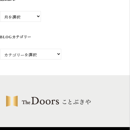
過
去
記
事
BLOGカテゴリー
Blog
カ
テ
ゴ
リ
ー