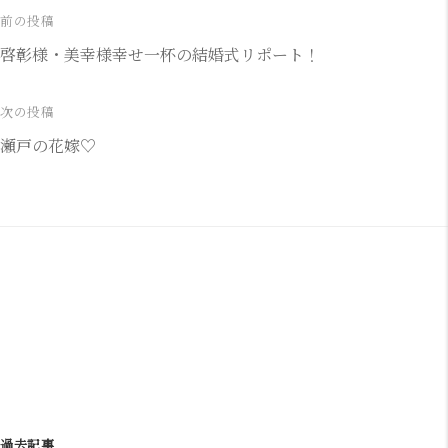
前の投稿
投
啓彰様・美幸様幸せ一杯の結婚式リポート！
稿
ナ
次の投稿
瀬戸の花嫁♡
ビ
ゲ
ー
シ
ョ
ン
過去記事