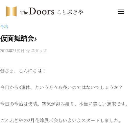
ー
コ
・
ン
メ
ド
ニ
テ
ア
ュ
ザ
ー
今治
ー
ン
・
ズ
ツ
仮面舞踏会♪
ド
こ
へ
ア
と
2013年2月9日
by
スタッフ
ス
ー
ぶ
キ
き
ズ
ッ
や
こ
皆さま、こんにちは！
プ
と
ぶ
今日から3連休、という方々も多いのではないでしょうか？
き
や
今日の今治は快晴。空気が澄み渡り、本当に美しい週末です。
ことぶきやの2月花嫁展示会もいよいよスタートしました。