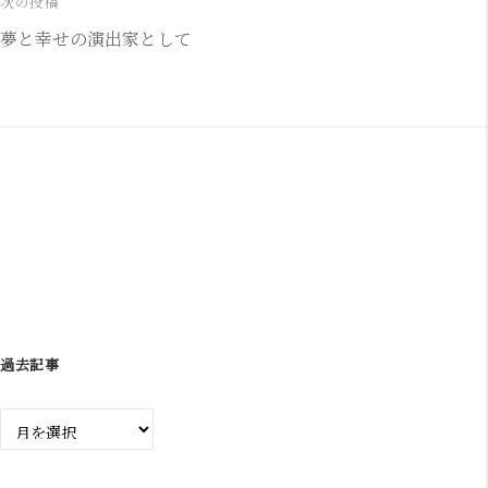
ナ
次の投稿
夢と幸せの演出家として
ビ
ゲ
ー
シ
ョ
ン
過去記事
過
去
記