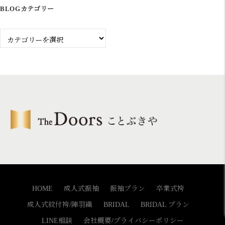
事
BLOGカテゴリー
Blog
カ
テ
ゴ
リ
ー
HOME
成人式振袖
振袖プラン
卒業式袴
成人式紋付袴/陣羽織
BRIDAL
BRIDAL プラン
LINE相談
会社概要/プライバシーポリシー