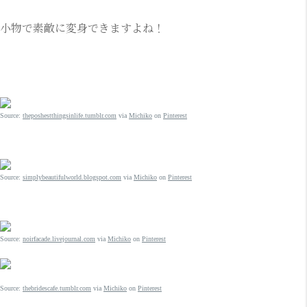
小物で素敵に変身できますよね！
Source:
theposhestthingsinlife.tumblr.com
via
Michiko
on
Pinterest
Source:
simplybeautifulworld.blogspot.com
via
Michiko
on
Pinterest
Source:
noirfacade.livejournal.com
via
Michiko
on
Pinterest
Source:
thebridescafe.tumblr.com
via
Michiko
on
Pinterest