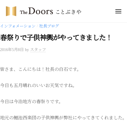
コ
・
ン
メ
ド
ニ
テ
ア
ュ
ザ
ー
インフォメーション
社長ブログ
/
ー
ン
・
ズ
ツ
春祭りで子供神輿がやってきました！
ド
こ
へ
ア
と
2016年5月8日
by
スタッフ
ス
ー
ぶ
キ
き
ズ
ッ
や
こ
皆さま、こんにちは！社長の白石です。
プ
と
ぶ
今日も五月晴れのいいお天気ですね。
き
や
今日は今治地方の春祭りです。
地元の鯉池西楽団の子供神輿が弊社にやってきてくれました。