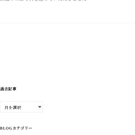
ビ
ゲ
ー
シ
ョ
ン
過去記事
過
去
記
事
BLOGカテゴリー