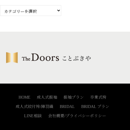
Blog
カ
テ
ゴ
リ
ー
HOME
成人式振袖
振袖プラン
卒業式袴
成人式紋付袴/陣羽織
BRIDAL
BRIDAL プラン
LINE相談
会社概要/プライバシーポリシー