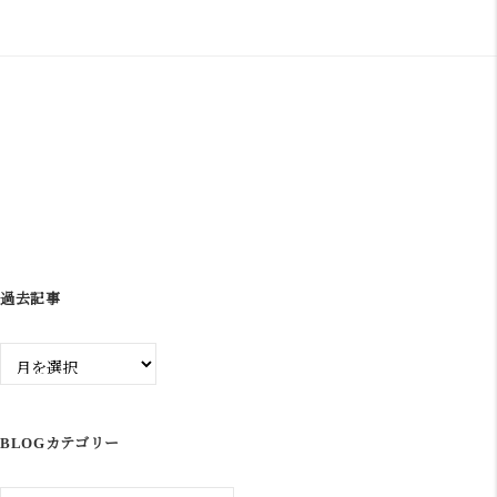
ゲ
ー
シ
ョ
ン
過去記事
過
去
記
事
BLOGカテゴリー
Blog