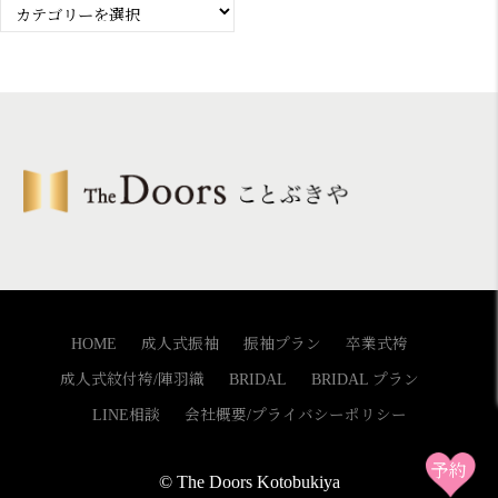
カ
テ
ゴ
リ
ー
HOME
成人式振袖
振袖プラン
卒業式袴
成人式紋付袴/陣羽織
BRIDAL
BRIDAL プラン
LINE相談
会社概要/プライバシーポリシー
© The Doors Kotobukiya