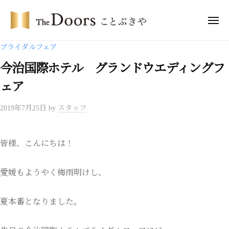
ー
コ
・
ン
メ
ド
ニ
テ
ア
ュ
ザ
ー
ブライダルフェア
ー
ン
・
ズ
ツ
今治国際ホテル グランドウエディングフ
ド
こ
へ
ア
ェア
と
ス
ー
ぶ
キ
2019年7月25日
by
スタッフ
き
ズ
ッ
や
こ
プ
と
皆様、こんにちは！
ぶ
き
愛媛もようやく梅雨明けし、
や
夏本番となりました。