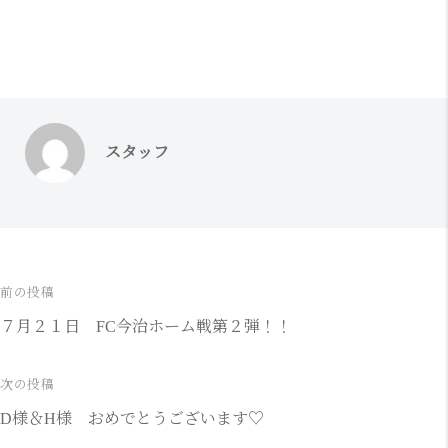
スタッフ
前の投稿
投
７月２１日 FC今治ホーム戦第２弾！！
稿
ナ
次の投稿
D様＆H様 おめでとうございます♡
ビ