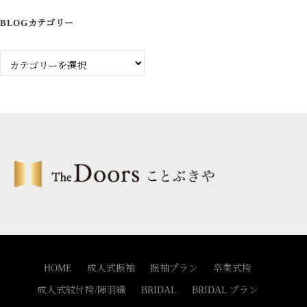
事
BLOGカテゴリー
Blog
カ
テ
ゴ
リ
ー
HOME
成人式振袖
振袖プラン
卒業式袴
成人式紋付袴/陣羽織
BRIDAL
BRIDAL プラン