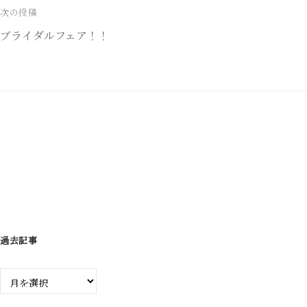
ナ
次の投稿
ブライダルフェア！！
ビ
ゲ
ー
シ
ョ
ン
過去記事
過
去
記