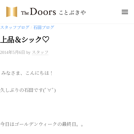
コ
・
ン
メ
ド
ニ
テ
ア
ュ
ザ
ー
スタッフブログ
石田ブログ
/
ー
ン
・
ズ
ツ
上品＆シック♡
ド
こ
へ
ア
と
2014年5月6日
by
スタッフ
ス
ー
ぶ
キ
き
ズ
ッ
や
こ
みなさま、こんにちは！
プ
と
ぶ
久しぶりの石田です(ﾟ∀ﾟ)
き
や
今日はゴールデンウィークの最終日。。