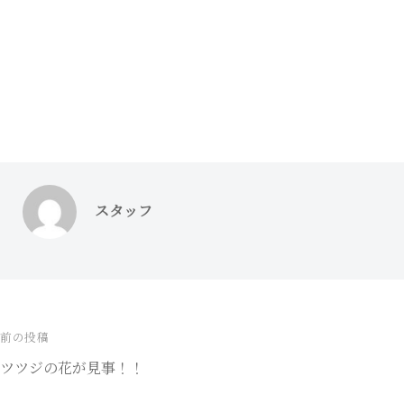
スタッフ
前の投稿
投
ツツジの花が見事！！
稿