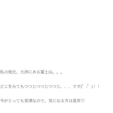
私の地元、大洲にある冨士山。。。
どこをみてもつつじつつじつつじ．．．です(゜-゜)！！
今がとっても見頃なので、気になる方は是非♡