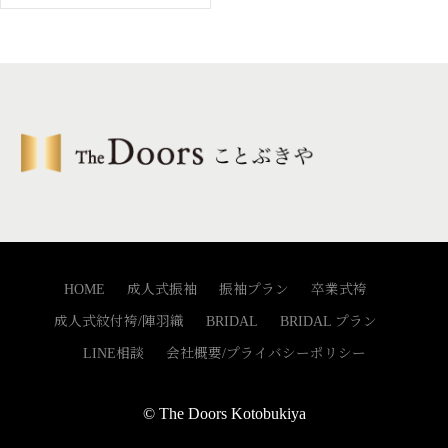
テ
ゴ
リ
ー
HOME
成人式振袖
振袖プラン
卒業式袴
成人式紋付袴/陣羽織
BRIDAL
BRIDAL プラン
LINE相談
会社概要/プライバシーポリシー
© The Doors Kotobukiya