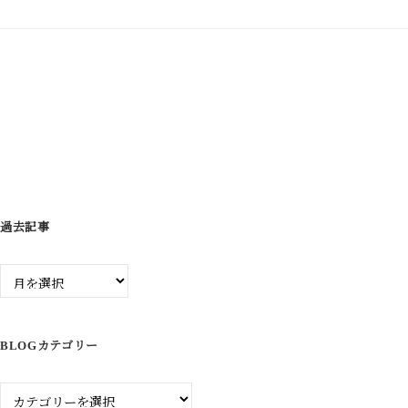
ゲ
ー
シ
ョ
ン
過去記事
過
去
記
事
BLOGカテゴリー
Blog
カ