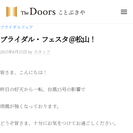
コ
・
ン
メ
ド
ニ
テ
ア
ュ
ザ
ー
ブライダルフェア
ー
ン
・
ズ
ツ
ブライダル・フェスタ＠松山！
ド
こ
へ
ア
と
2015年8月25日
by
スタッフ
ス
ー
ぶ
キ
き
ズ
ッ
や
こ
皆さま、こんにちは！
プ
と
ぶ
昨日の好天から一転、台風15号の影響で
き
や
雨風が強くなっております。
どうぞ皆さま、十分にお気をつけてお過ごしください。