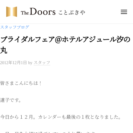
ー
コ
・
ン
メ
ド
ニ
テ
ア
ュ
ザ
ー
スタッフブログ
ー
ン
・
ズ
ツ
ブライダルフェア＠ホテルアジュール汐の
ド
こ
へ
ア
丸
と
ス
ー
ぶ
キ
2012年12月1日
by
スタッフ
き
ズ
ッ
や
こ
プ
と
皆さまこんにちは！
ぶ
き
道子です。
や
今日から１２月。カレンダーも最後の１枚となりました。