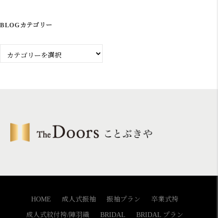
記
事
BLOGカテゴリー
Blog
カ
テ
ゴ
リ
ー
HOME
成人式振袖
振袖プラン
卒業式袴
成人式紋付袴/陣羽織
BRIDAL
BRIDAL プラン