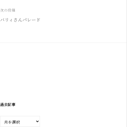
稿
ナ
次の投稿
バリィさんパレード
ビ
ゲ
ー
シ
ョ
ン
過去記事
過
去