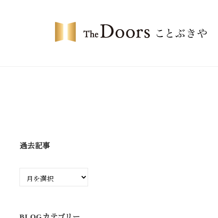
コ
・
ン
ド
テ
ア
ン
ー
ザ
ツ
ズ
・
へ
こ
ド
ス
と
ア
キ
ぶ
ー
ッ
き
プ
や
ズ
過去記事
こ
と
過
ぶ
去
記
き
事
や
BLOGカテゴリー