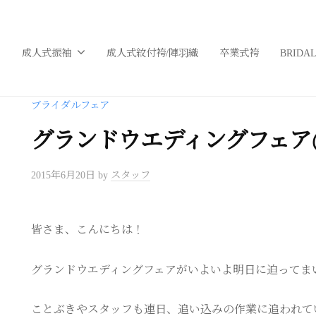
成人式振袖
成人式紋付袴/陣羽織
卒業式袴
BRIDA
ブライダルフェア
グランドウエディングフェア
2015年6月20日
by
スタッフ
皆さま、こんにちは！
グランドウエディングフェアがいよいよ明日に迫ってま
ことぶきやスタッフも連日、追い込みの作業に追われて