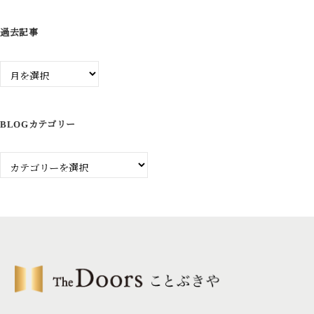
過去記事
過
去
記
事
BLOGカテゴリー
Blog
カ
テ
ゴ
リ
ー