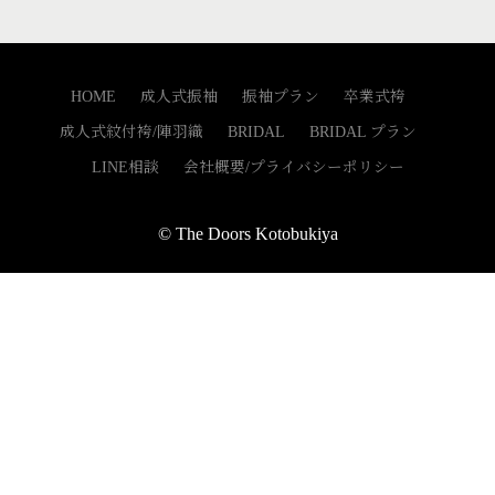
HOME
成人式振袖
振袖プラン
卒業式袴
成人式紋付袴/陣羽織
BRIDAL
BRIDAL プラン
LINE相談
会社概要/プライバシーポリシー
© The Doors Kotobukiya