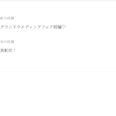
前の投稿
投
グランドウエディングフェア続編♡
稿
ナ
次の投稿
表彰状！
ビ
ゲ
ー
シ
ョ
ン