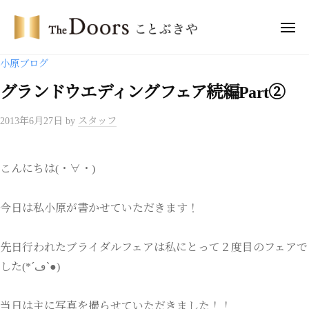
コ
・
ン
メ
ド
ニ
テ
ア
ュ
ザ
ー
小原ブログ
ー
ン
・
ズ
ツ
グランドウエディングフェア続編Part②
ド
こ
へ
ア
と
2013年6月27日
by
スタッフ
ス
ー
ぶ
キ
き
ズ
ッ
や
こ
こんにちは(・∀・)
プ
と
ぶ
今日は私小原が書かせていただきます！
き
や
先日行われたブライダルフェアは私にとって２度目のフェアで
した(*´ڡ`●)
当日は主に写真を撮らせていただきました！！