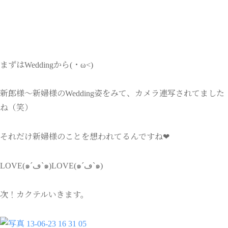
まずはWeddingから(・ω<)
新郎様～新婦様のWedding姿をみて、カメラ連写されてました
ね（笑）
それだけ新婦様のことを想われてるんですね❤
LOVE(๑´ڡ`๑)LOVE(๑´ڡ`๑)
次！カクテルいきます。