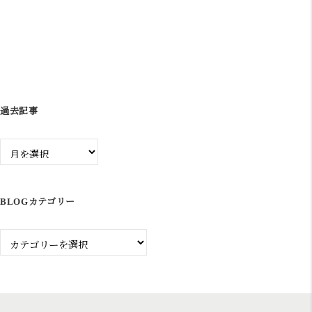
シ
ョ
ン
過去記事
過
去
記
事
BLOGカテゴリー
Blog
カ
テ
ゴ
リ