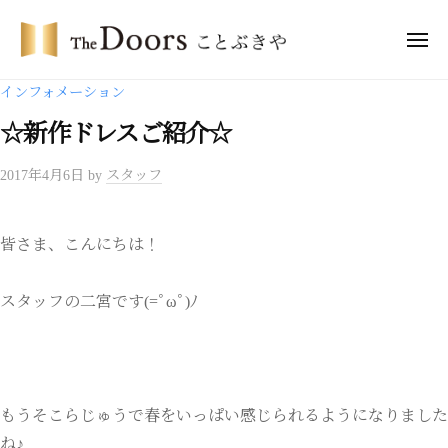
ー
コ
・
ン
メ
ド
ニ
テ
ア
ュ
ザ
ー
インフォメーション
ー
ン
・
ズ
ツ
☆新作ドレスご紹介☆
ド
こ
へ
ア
と
2017年4月6日
by
スタッフ
ス
ー
ぶ
キ
き
ズ
ッ
や
こ
皆さま、こんにちは！
プ
と
ぶ
スタッフの二宮です(=ﾟωﾟ)ﾉ
き
や
もうそこらじゅうで春をいっぱい感じられるようになりました
ね♪